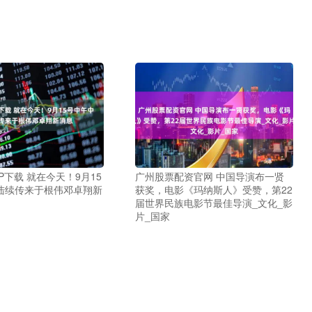
P下载 就在今天！9月15
广州股票配资官网 中国导演布一贤
陆续传来于根伟邓卓翔新
获奖，电影《玛纳斯人》受赞，第22
届世界民族电影节最佳导演_文化_影
片_国家