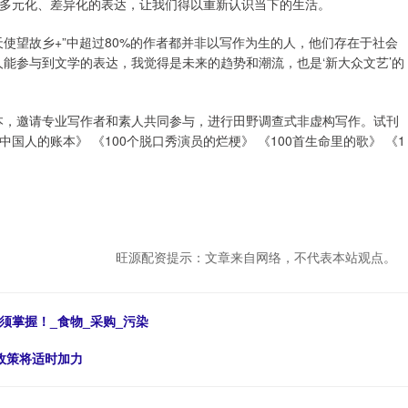
多元化、差异化的表达，让我们得以重新认识当下的生活。
使望故乡+”中超过80%的作者都并非以写作为生的人，他们存在于社会
能参与到文学的表达，我觉得是未来的趋势和潮流，也是‘新大众文艺’的
样本，邀请专业写作者和素人共同参与，进行田野调查式非虚构写作。试刊
中国人的账本》 《100个脱口秀演员的烂梗》 《100首生命里的歌》 《1
旺源配资提示：文章来自网络，不代表本站观点。
须掌握！_食物_采购_污染
政策将适时加力