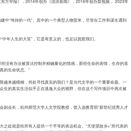
方早报》，2014年创办《澎湃新闻》，2016年创办梨视频， 2023年
构建中“垮掉的一代”。其中的一个典型人物雷米，尽管在工作和谋生遇到
声“中年人生的大笑”，它是有意义的，也足以抚慰我们。
当那些没有办法被算法控制并精确量化的情感，那些生命的表情，生存的喜
真的生命状态。”
限越来越模糊，何处寻找真实的我们？是当代文学的一个重要命题。一
众生的真实生活似乎正在逃逸大众的视野，但在这个写作项目中再次被
会副会长，杭州师范大学人文学院教授，曾入选教育部“新世纪优秀人才
大之处就是给所有人提供一个平等的表达机会。“天使望故乡+”所代表的