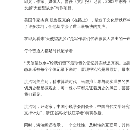
邱兵，作家、媒体人。曾任《文汇报》记者，2003年创办《东
发起“天使望故乡”写作项目。
美国作家杰克·凯鲁亚克的《在路上》，塑造了文化新秩序
了许多坎坷，但他却学会了世上最畅快的笑声。
在邱兵看来“天使望故乡+”是写作者们代表很多人发出的一
每个普通人都是时代记录者
“‘天使望故乡+’给我们留下最珍贵的记忆其实就是真实。
怒哀乐被每个个体记录下来时，展现得恰恰是最原始、最本
洪治纲关注到，精准算法时代，当虚拟世界与现实世界的界
切历史都是微观史，每一株小草都见证着历史的风云，芸芸
我们看见。
洪治纲，评论家，中国小说学会副会长，中国当代文学研究
支持计划”，浙江省高校“钱江学者”特聘教授。
同时，洪治纲还表示，一个全球性、及时性的互联网，其伟