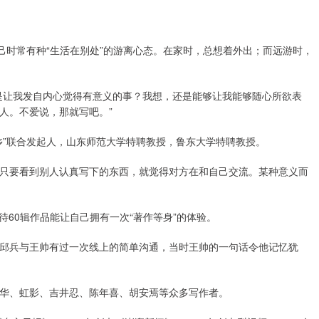
己时常有种“生活在别处”的游离心态。在家时，总想着外出；而远游时，
是让我发自内心觉得有意义的事？我想，还是能够让我能够随心所欲表
人。不爱说，那就写吧。”
乡”联合发起人，山东师范大学特聘教授，鲁东大学特聘教授。
只要看到别人认真写下的东西，就觉得对方在和自己交流。某种意义而
期待60辑作品能让自己拥有一次“著作等身”的体验。
日，邱兵与王帅有过一次线上的简单沟通，当时王帅的一句话令他记忆犹
华、虹影、吉井忍、陈年喜、胡安焉等众多写作者。