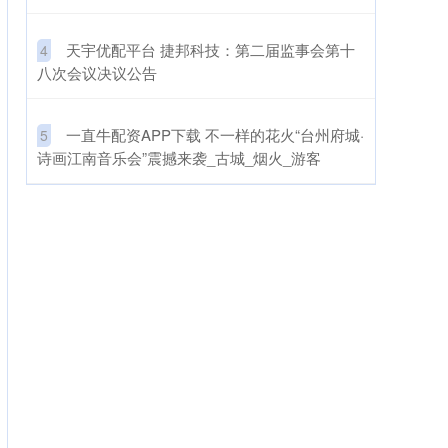
​天宇优配平台 捷邦科技：第二届监事会第十
4
八次会议决议公告
​一直牛配资APP下载 不一样的花火“台州府城·
5
诗画江南音乐会”震撼来袭_古城_烟火_游客