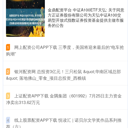
金鼎配资平台 中证A100ETF天弘: 关于同意
方正证券股份有限公司为天弘中证A100交
易型开放式指数证券投资基金提供主做市服
务的公告
​网上配资公司APP下载 三季度，美国将迎来最后的“电车抢
1
购潮”
​银河配资网 总投资3亿元！三只松鼠 &quot;华南区域总部
2
&quot; 落地佛山_零食_项目总投资_西樵镇
​上证配资APP下载 金隅集团（601992）7月25日主力资金
3
净卖出313.62万元
​线上股票配资APP下载 悦读汇 | 诺贝尔文学奖作品系列推
4
荐（六）