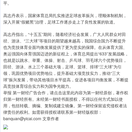
平。
高志丹表示，国家体育总局扎实推进足球改革振兴，理顺体制机制，
深入开展“假赌黑”治理，足球工作逐步走上了良性发展的轨道。
高志丹指出，“十五五”期间，随着经济社会发展，广大人民群众对田
径、游泳、“三大球”等项目的期望越来越高，我国综合国力不断提升
也为竞技体育全面均衡发展提供了更为坚实的保障。在从体育大国、
奥运强国向体育强国迈进的新征程上，体育总局提出“633”发展战略，
也就是以跳水、举重、体操、射击、乒乓球、羽毛球六个优势项目，
田径、游泳、水上三个基础大项，足球、篮球、排球“三大球”为引
领，巩固优势项目优势地位，提升基础大项竞技实力，推动“三大
球”振兴发展，带动其他项目水平提高，促进各项目均衡发展，不断提
高竞技体育综合实力和为国争光能力。
举报 第一财经广告合作，请点击这里此内容为第一财经原创，著作权
归第一财经所有。未经第一财经书面授权，不得以任何方式加以使
用，包括转载、摘编、复制或建立镜像。第一财经保留追究侵权者法
律责任的权利。如需获得授权请联系第一财经版权部：
banquan@yicai.com 文章作者