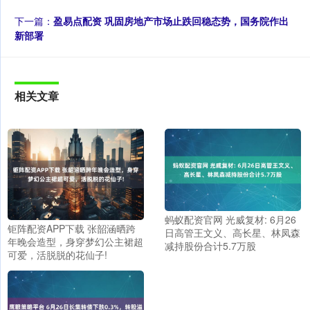
下一篇：
盈易点配资 巩固房地产市场止跌回稳态势，国务院作出
新部署
相关文章
蚂蚁配资官网 光威复材: 6月26
钜阵配资APP下载 张韶涵晒跨
日高管王文义、高长星、林凤森
年晚会造型，身穿梦幻公主裙超
减持股份合计5.7万股
可爱，活脱脱的花仙子!