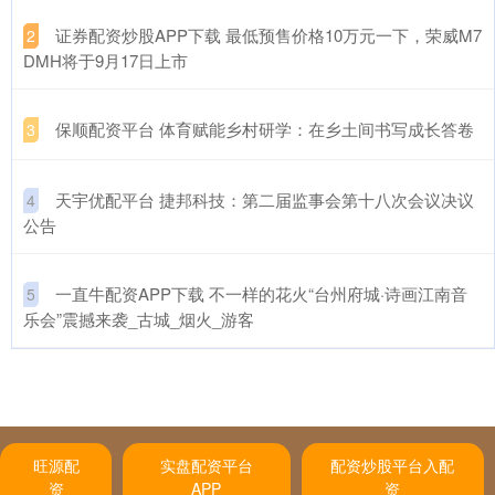
​证券配资炒股APP下载 最低预售价格10万元一下，荣威M7
2
DMH将于9月17日上市
​保顺配资平台 体育赋能乡村研学：在乡土间书写成长答卷
3
​天宇优配平台 捷邦科技：第二届监事会第十八次会议决议
4
公告
​一直牛配资APP下载 不一样的花火“台州府城·诗画江南音
5
乐会”震撼来袭_古城_烟火_游客
旺源配
实盘配资平台
配资炒股平台入配
资
APP
资