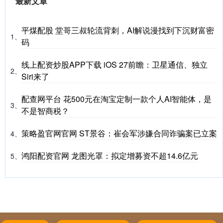
最新文章
平煤配股 堂哥三叔轮流背刺，AI解说漫找到下沉财富密
1、
码
线上配资炒股APP下载 iOS 27前瞻：卫星通信、独立
2、
Siri来了
配查网平台 花500元在淘宝定制一款个人AI智能体，是
3、
不是智商税？
策略盈官网官网 ST景谷：崔会军涉嫌合同诈骗案已立案
4、
鸿阳配资官网 龙图光罩：拟定增募资不超14.6亿元
5、