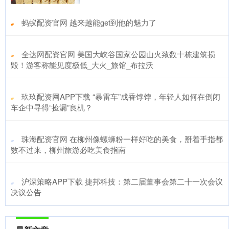
​蚂蚁配资官网 越来越能get到他的魅力了
​全达网配资官网 美国大峡谷国家公园山火致数十栋建筑损
毁！游客称能见度极低_大火_旅馆_布拉沃
​玖玖配资网APP下载 “暴雷车”成香饽饽，年轻人如何在倒闭
车企中寻得“捡漏”良机？
​珠海配资官网 在柳州像螺蛳粉一样好吃的美食，掰着手指都
数不过来，柳州旅游必吃美食指南
​沪深策略APP下载 捷邦科技：第二届董事会第二十一次会议
决议公告